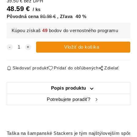
39.50
€
bez DPH
48.59
€
ks
Pôvodná cena
80.98
€
Zľava
40
%
Kúpou získaš
49
bodov do vernostného programu
Sledovať produkt
Pridať do obľúbených
Zdielať
Popis produktu
Potrebujete poradiť?
Taška na šampanské Stackers je tým najštýlovejším spôsobo