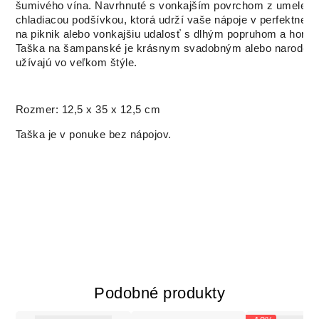
šumivého vína. Navrhnuté s vonkajším povrchom z umelej ko
chladiacou podšívkou, ktorá udrží vaše nápoje v perfektnej te
na piknik alebo vonkajšiu udalosť s dlhým popruhom a horno
Taška na šampanské je krásnym svadobným alebo narodenino
užívajú vo veľkom štýle.
Rozmer: 12,5 x 35 x 12,5 cm
Taška je v ponuke bez nápojov.
Podobné produkty