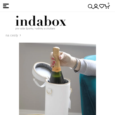
0
na cesty