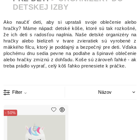
DETSKEJ IZBY
Ako naučiť deti, aby si upratali svoje oblečenie alebo
hračky? Máme nápad: detské kôše, ktoré sú tak rozkošné,
že ich deti s radosťou naplnia. Naše detské organizéry na
hračky alebo bielizeň v tvare zvieratiek sú vyrobené z
mäkkého filcu, ktorý je poddajný a bezpečný pre deti. Vďaka
plochému dnu sedia pevne na podlahe a špinavé oblečenie
alebo hračky zmiznú z dohľadu. Koše sú zároveň ľahké - ak
treba prádlo vyprať, celý kôš ľahko prenesiete k práčke.
Filter
- 50%