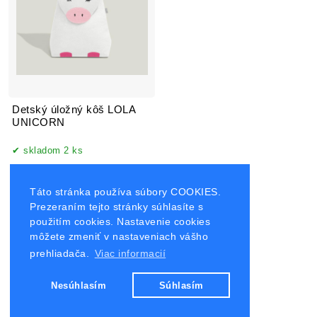
Detský úložný kôš LOLA
UNICORN
skladom 2 ks
18.96 €
37.93 €
Táto stránka používa súbory COOKIES.
Prezeraním tejto stránky súhlasíte s
použitím cookies. Nastavenie cookies
môžete zmeniť v nastaveniach vášho
prehliadača.
Viac informacií
Nesúhlasím
Súhlasím