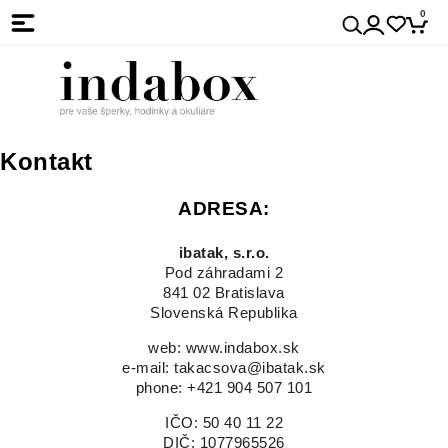
0
Kontakt
ADRESA:
ibatak, s.r.o.
Pod záhradami 2
841 02 Bratislava
Slovenská Republika
web:
www.i
ndabox.sk
e-mail: takacsova@ibatak.sk
phone:
+421 904 507 101
IČO:
50 40 11 22
DIČ:
1077965526