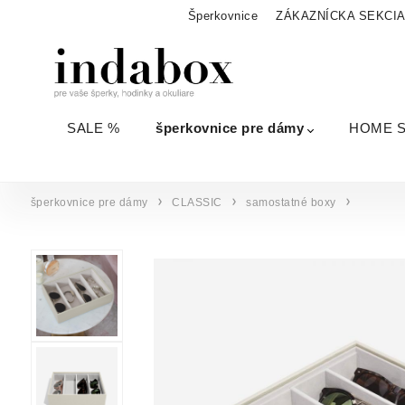
Šperkovnice
ZÁKAZNÍCKA SEKCI
SALE %
šperkovnice pre dámy
HOME 
šperkovnice pre dámy
CLASSIC
samostatné boxy