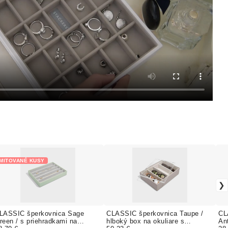
IMITOVANÉ KUSY
LASSIC šperkovnica Sage
CLASSIC šperkovnica Taupe /
CL
reen / s priehradkami na
hlboký box na okuliare s
An