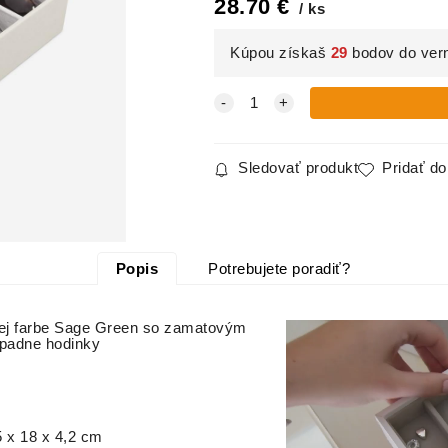
28.70
€
ks
Kúpou získaš
29
bodov do ver
Sledovať produkt
Pridať d
Popis
Potrebujete poradiť?
enej farbe Sage Green so zamatovým
rípadne hodinky
 x 18 x 4,2 cm