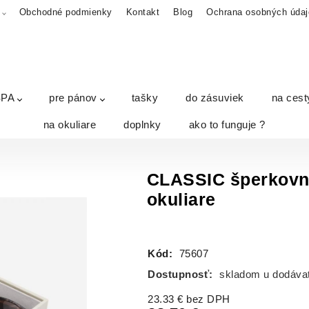
A
Obchodné podmienky
Kontakt
Blog
Ochrana osobných údaj
SPA
pre pánov
tašky
do zásuviek
na cest
na okuliare
doplnky
ako to funguje ?
CLASSIC šperkovni
okuliare
Kód:
75607
Dostupnosť:
skladom u dodáva
23.33
€
bez DPH