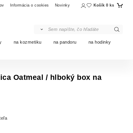
Košík
0
ks
ov
Informácia o cookies
Novinky
y
na kozmetiku
na pandoru
na hodinky
ca Oatmeal / hlboký box na
teľa