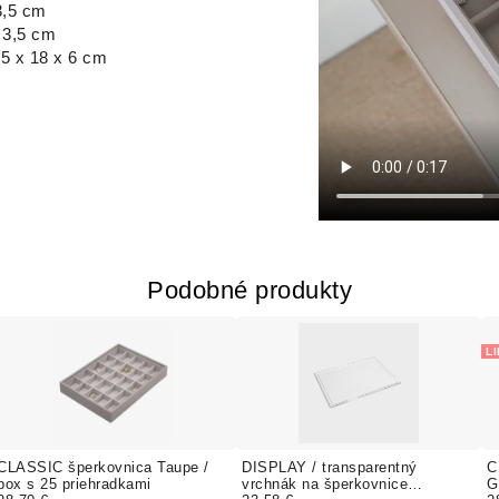
3,5 cm
 3,5 cm
5 x 18 x 6 cm
Podobné produkty
L
CLASSIC šperkovnica Taupe /
DISPLAY / transparentný
C
box s 25 priehradkami
vrchnák na šperkovnice
G