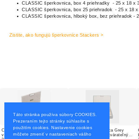
CLASSIC šperkovnica, box 4 priehradky - 25 x 18 x 
CLASSIC šperkovnica, box 25 priehradok - 25 x 18 x
CLASSIC šperkovnica, hlboký box, bez priehradok - 2
Zistite, ako fungujú šperkovnice Stackers >
Táto stránka používa súbory COOKIES.
Prezeraním tejto stránky súhlasíte s
použitím cookies. Nastavenie cookies
CLASSIC šperkovnica Biela /
CLASSIC šperkovnica Grey
môžete zmeniť v nastaveniach vášho
vrchný uzatvárateľný box
Pebble / vrchný uzatvárateľný