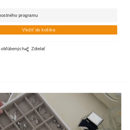
nostného programu
o obľúbených
Zdielať