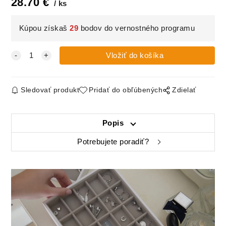
28.70
€
ks
Kúpou získaš
29
bodov do vernostného programu
Sledovať produkt
Pridať do obľúbených
Zdielať
Popis
Potrebujete poradiť?