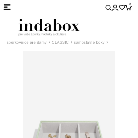
0
šperkovnice pre dámy
CLASSIC
samostatné boxy