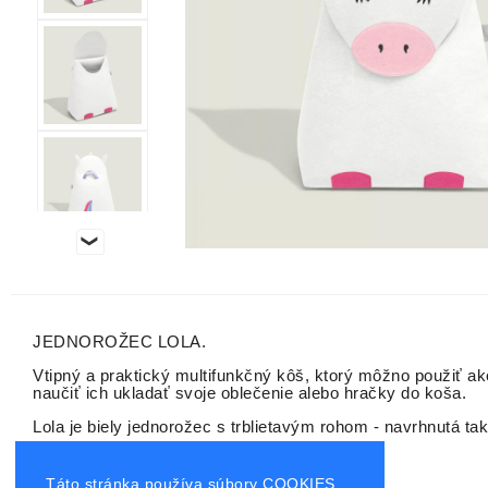
JEDNOROŽEC LOLA.
Vtipný a praktický multifunkčný kôš, ktorý môžno použiť ako
naučiť ich ukladať svoje oblečenie alebo hračky do koša.
Lola je biely jednorožec s trblietavým rohom - navrhnutá ta
Rozmery:
74 x 51 x 25.5cm
Vyrobené zo 100% filcu
Táto stránka používa súbory COOKIES.