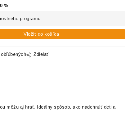
0
%
nostného programu
o obľúbených
Zdielať
lou môžu aj hrať. Ideálny spôsob, ako nadchnúť deti a