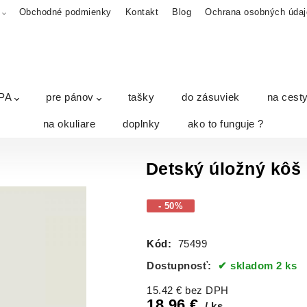
A
Obchodné podmienky
Kontakt
Blog
Ochrana osobných údaj
PA
pre pánov
tašky
do zásuviek
na cest
na okuliare
doplnky
ako to funguje ?
Detský úložný kô
- 50%
Kód:
75499
Dostupnosť:
skladom 2 ks
15.42
€
bez DPH
18.96
€
ks