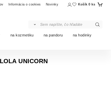
Košík
0
ks
ov
Informácia o cookies
Novinky
y
na kozmetiku
na pandoru
na hodinky
š LOLA UNICORN