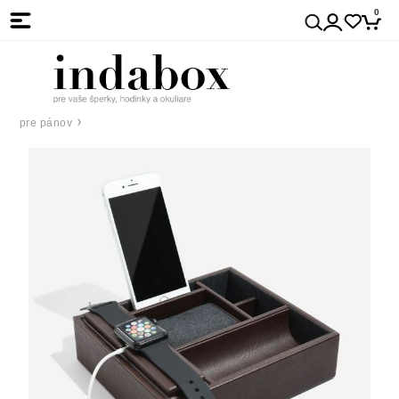
0
pre pánov