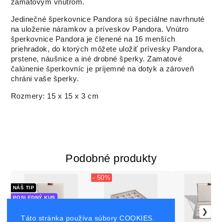
zamatovým vnútrom.
Jedinečné šperkovnice Pandora sú špeciálne navrhnuté
na uloženie náramkov a príveskov Pandora. Vnútro
šperkovnice Pandora je členené na 16 menších
priehradok, do ktorých môžete uložiť prívesky Pandora,
prstene, náušnice a iné drobné šperky. Zamatové
čalúnenie šperkovníc je príjemné na dotyk a zároveň
chráni vaše šperky.
Rozmery: 15 x 15 x 3 cm
Podobné produkty
- 50%
NÁŠ TIP
POSLEDNÝ KUS
Táto stránka používa súbory COOKIES.