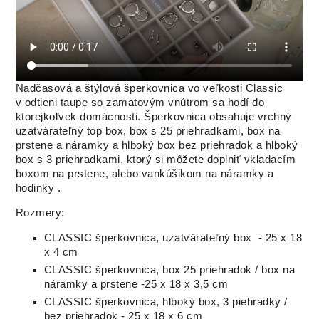
Nadčasová a štýlová šperkovnica vo veľkosti Classic
v odtieni taupe so zamatovým vnútrom sa hodí do
ktorejkoľvek domácnosti. Šperkovnica obsahuje vrchný
uzatvárateľný top box, box s 25 priehradkami, box na
prstene a náramky a hlboký box bez priehradok a hlboký
box s 3 priehradkami, ktorý si môžete doplniť vkladacím
boxom na prstene, alebo vankúšikom na náramky a
hodinky .
Rozmery:
CLASSIC šperkovnica, uzatvárateľný box - 25 x 18
x 4 cm
CLASSIC šperkovnica, box 25 priehradok / box na
náramky a prstene -25 x 18 x 3,5 cm
CLASSIC šperkovnica, hlboký box, 3 piehradky /
bez priehradok - 25 x 18 x 6 cm