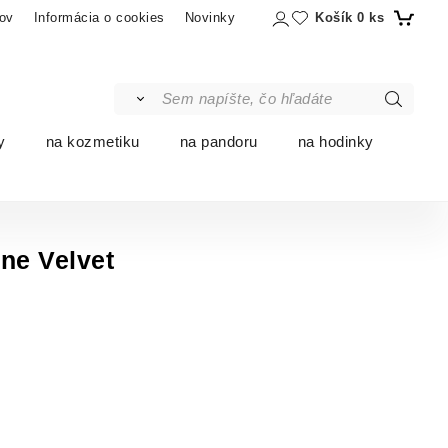
Košík
0
ks
ov
Informácia o cookies
Novinky
y
na kozmetiku
na pandoru
na hodinky
ne Velvet