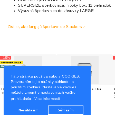
SUPERSIZE šperkovnica, hlboký box, 11 piehradok
Výsuvná šperkovnica do zásuvky LARGE
Zistite, ako fungujú šperkovnice Stackers >
- 10%
SUMMER SALE
NOVINKA
Táto stránka používa súbory COOKIES.
Prezeraním tejto stránky súhlasíte s
použitím cookies. Nastavenie cookies
Držiak na náušnice set 3 ks
Cestovná šperkovnica Etui
môžete zmeniť v nastaveniach vášho
16.61 €
18.45 €
medium / Levander
39.98 €
prehliadača.
Viac informacií
Nesúhlasím
Súhlasím