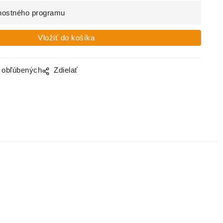
nostného programu
o obľúbených
Zdielať