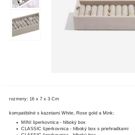
rozmery: 16 x 7 x 3 Cm
kompatibilné s kazetami White, Rose gold a Mink:
MINI šperkovnica - hlboký box
CLASSIC šperkovnica - hlboký box s priehradkami
CLASSIC šperkovnica - hlboký box