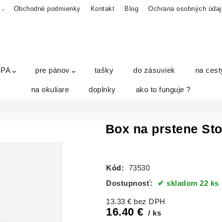
A
Obchodné podmienky
Kontakt
Blog
Ochrana osobných údaj
SPA
pre pánov
tašky
do zásuviek
na cest
na okuliare
doplnky
ako to funguje ?
Box na prstene Sto
Kód:
73530
Dostupnosť:
skladom 22 ks
13.33
€
bez DPH
16.40
€
ks