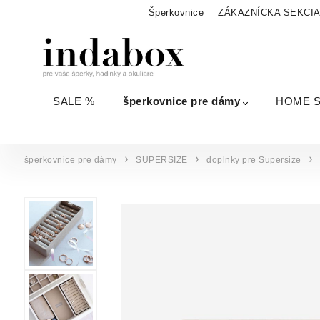
Šperkovnice
ZÁKAZNÍCKA SEKCI
SALE %
šperkovnice pre dámy
HOME 
šperkovnice pre dámy
SUPERSIZE
doplnky pre Supersize