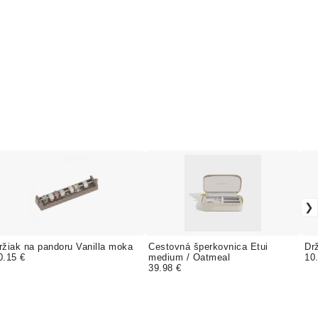
ržiak na pandoru Vanilla moka
Cestovná šperkovnica Etui
Dr
0.15 €
medium / Oatmeal
10
39.98 €