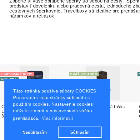
Zoberte si vaše obľúbené šperky so sebou na cesty. Šperky
predstaviť dovolenku alebo pracovnú cestu, jednoducho zbal
cestovných šperkovníc. Travelboxy sú ideálne pre prenášan
náramkov a retiazok.
LIMITOVANÉ KUSY
OPÄŤ SKLADOM
NOVINKA
Táto stránka používa súbory COOKIES.
Prezeraním tejto stránky súhlasíte s
použitím cookies. Nastavenie cookies
Cestovná kozmetická taška
Cestovná kozmetická taška
môžete zmeniť v nastaveniach vášho
Large / navy velvet
Large / Hnedá
88.15 €
88.15 €
prehliadača.
Viac informacií
Nesúhlasím
Súhlasím