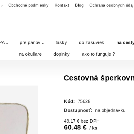
A
Obchodné podmienky
Kontakt
Blog
Ochrana osobných údaj
PA
pre pánov
tašky
do zásuviek
na cest
na okuliare
doplnky
ako to funguje ?
Cestovná šperkovn
Kód:
75628
Dostupnosť:
na objednávku
49.17
€
bez DPH
60.48
€
ks