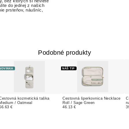
, bez ktorých si neviete
íte do jednej z našich
ie prsteňov, náušníc,
Podobné produkty
NOVINKA
NÁŠ TIP
Cestovná kozmetická taška
Cestovná šperkovnica Necklace
C
Medium / Oatmeal
Roll / Sage Green
n
66.63 €
46.13 €
3