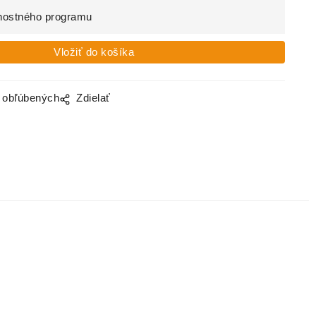
nostného programu
o obľúbených
Zdielať