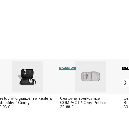
NOVINKA
NÁŠ
estovný organizér na káble a
Cestovná šperkovnica
Ce
abíjačky / Čierny
COMPACT / Grey Pebble
9.98 €
35.88 €
60