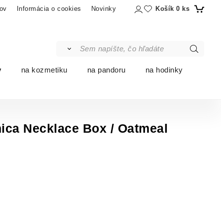
Košík
0
ks
ov
Informácia o cookies
Novinky
y
na kozmetiku
na pandoru
na hodinky
ica Necklace Box / Oatmeal