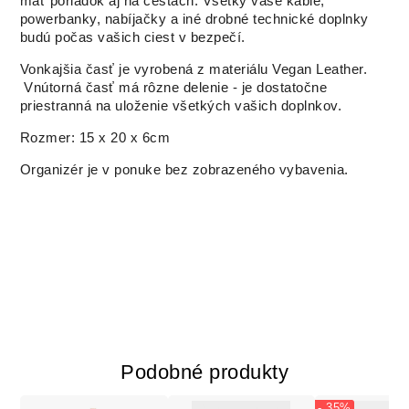
mať poriadok aj na cestách. Všetky vaše káble,
powerbanky, nabíjačky a iné drobné technické doplnky
budú počas vašich ciest v bezpečí.
Vonkajšia časť je vyrobená z materiálu Vegan Leather.
Vnútorná časť má rôzne delenie - je dostatočne
priestranná na uloženie všetkých vašich doplnkov.
Rozmer: 15 x 20 x 6cm
Organizér je v ponuke bez zobrazeného vybavenia.
Podobné produkty
- 35%