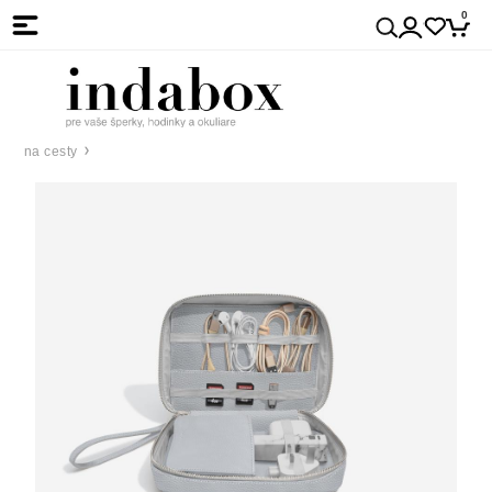
0
na cesty