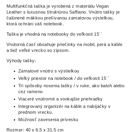
Multifunkčná taška je vyrobená z materiálu Vegan
Leather s luxusnou štruktúrou Saffiano. Vnútro tašky je
čalúnené mákkou prešívanou zamatovou výstelkou,
ktorá ochráni váš notebook.
Taška je vhodná na notebooky do veľkosti 15``
Vnútorná časť obsahuje priečinky na mobil, perá a káble
a tiež veľké vrecko so zipsom.
Výhody tašky:
Zamatové vnútro s výstielkou
Veľký priestor na notebook / do veľkosti 15``
Tri spôsoby nosenia tašky / v ruke, ako batoh alebo
cez rameno
Viaceré vnútrorné a vonkajšie priehradky
Integrovaný organizér na káble a nabíjačky v
prednom vrecku.
Možnosť zavesenia prívesku
Rozmer: 40 x 6.5 x 31.5 cm