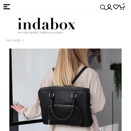
0
na cesty