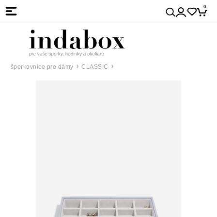
0
šperkovnice pre dámy
CLASSIC