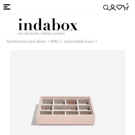
0
šperkovnice pre dámy
MINI
samostatné boxy