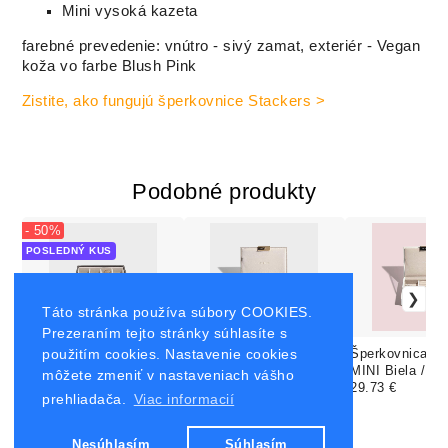
Mini vysoká kazeta
farebné prevedenie: vnútro - sivý zamat, exteriér - Vegan
koža vo farbe Blush Pink
Zistite, ako fungujú šperkovnice Stackers >
Podobné produkty
- 50%
POSLEDNÝ KUS
Táto stránka používa súbory COOKIES.
Prezeraním tejto stránky súhlasíte s
použitím cookies. Nastavenie cookies
Šperkovnica Stackers
Šperkovnica Stackers
Šperkovnica St
MINI Mink / box s 11
MINI Taupe / vrchný
MINI Biela / vr
môžete zmeniť v nastaveniach vášho
priehradkami
9.74 €
19.48 €
uzatvárateľný box
29.73 €
uzatvárateľný 
29.73 €
prehliadača.
Viac informacií
Nesúhlasím
Súhlasím