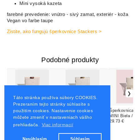
Mini vysoká kazeta
farebné prevedenie: vnútro - sivý zamat, exteriér - koža
Vegan vo farbe taupe
Zistite, ako fungujú šperkovnice Stackers >
Podobné produkty
Táto stránka používa súbory COOKIES.
Prezeraním tejto stránky súhlasíte s
použitím cookies. Nastavenie cookies
Šperkovnica Stackers
Šperkovnica Stackers
Šperkovnica St
MINI Blush Pink /
MINI Taupe / vrchný
MINI Biela / vr
môžete zmeniť v nastaveniach vášho
vrchný uzatvárateľný
29.73 €
uzatvárateľný box
29.73 €
uzatvárateľný 
29.73 €
prehliadača.
Viac informacií
box
Nesúhlasím
Súhlasím