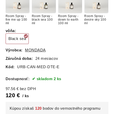
Room Spray -
Room Spray -
Room Spray -
Room Spray -
fire me up 100
black sea 100
down to earth
desire sky 100
ml
ml
100 ml
ml
vôňa
:
Black sea
Výrobca:
MONDADA
Záručná doba:
24 mesiacov
Kód:
URB-CAN-MED-DTE-E
Dostupnosť:
skladom 2 ks
97.56
€
bez DPH
120
€
ks
Kúpou získaš
120
bodov do vernostného programu