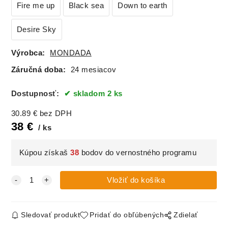
Fire me up
Black sea
Down to earth
Desire Sky
Výrobca:
MONDADA
Záručná doba:
24 mesiacov
Dostupnosť:
skladom 2 ks
30.89
€
bez DPH
38
€
ks
Kúpou získaš
38
bodov do vernostného programu
Sledovať produkt
Pridať do obľúbených
Zdielať