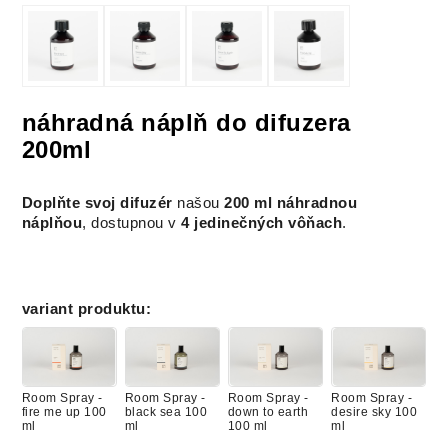
náhradná náplň do difuzera
200ml
Doplňte svoj difuzér
našou
200 ml náhradnou
náplňou
, dostupnou v
4 jedinečných vôňach
.
variant produktu
:
Room Spray -
Room Spray -
Room Spray -
Room Spray -
fire me up 100
black sea 100
down to earth
desire sky 100
ml
ml
100 ml
ml