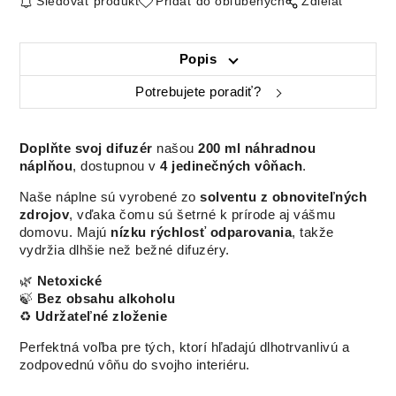
Sledovať produkt
Pridať do obľúbených
Zdielať
Popis
Potrebujete poradiť?
Doplňte svoj difuzér
našou
200 ml náhradnou
náplňou
, dostupnou v
4 jedinečných vôňach
.
Naše náplne sú vyrobené zo
solventu z obnoviteľných
zdrojov
, vďaka čomu sú šetrné k prírode aj vášmu
domovu. Majú
nízku rýchlosť odparovania
, takže
vydržia dlhšie než bežné difuzéry.
🌿
Netoxické
🍃
Bez obsahu alkoholu
♻️
Udržateľné zloženie
Perfektná voľba pre tých, ktorí hľadajú dlhotrvanlivú a
zodpovednú vôňu do svojho interiéru.