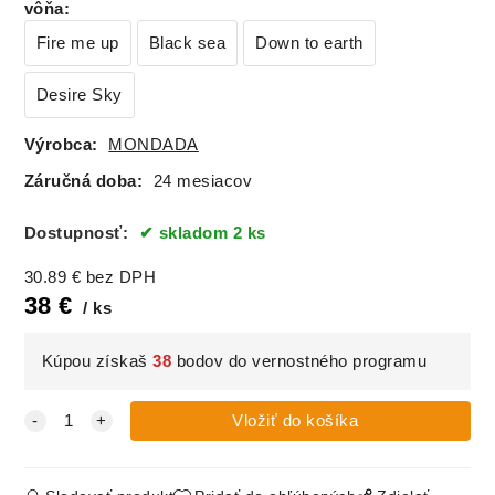
vôňa
:
Fire me up
Black sea
Down to earth
Desire Sky
Výrobca:
MONDADA
Záručná doba:
24 mesiacov
Dostupnosť:
skladom 2 ks
30.89
€
bez DPH
38
€
ks
Kúpou získaš
38
bodov do vernostného programu