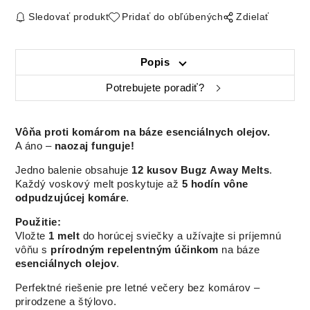
Sledovať produkt
Pridať do obľúbených
Zdielať
Popis
Potrebujete poradiť?
Vôňa proti komárom na báze esenciálnych olejov.
A áno –
naozaj funguje!
Jedno balenie obsahuje
12 kusov Bugz Away Melts
.
Každý voskový melt poskytuje až
5 hodín vône
odpudzujúcej komáre
.
Použitie:
Vložte
1 melt
do horúcej sviečky a užívajte si príjemnú
vôňu s
prírodným repelentným účinkom
na báze
esenciálnych olejov
.
Perfektné riešenie pre letné večery bez komárov –
prirodzene a štýlovo.