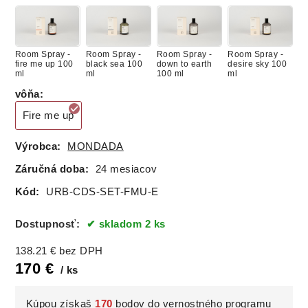
Room Spray -
Room Spray -
Room Spray -
Room Spray -
fire me up 100
black sea 100
down to earth
desire sky 100
ml
ml
100 ml
ml
vôňa
:
Fire me up
Výrobca:
MONDADA
Záručná doba:
24 mesiacov
Kód:
URB-CDS-SET-FMU-E
Dostupnosť:
skladom 2 ks
138.21
€
bez DPH
170
€
ks
Kúpou získaš
170
bodov do vernostného programu